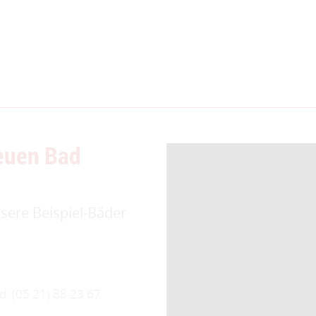
euen Bad
nsere Beispiel-Bäder
nd: (05 21) 88 23 67