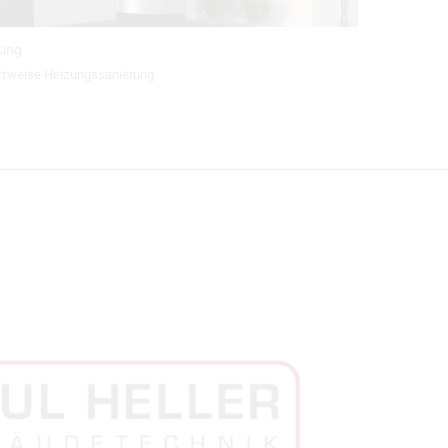
rung
rittweise Heizungssanierung