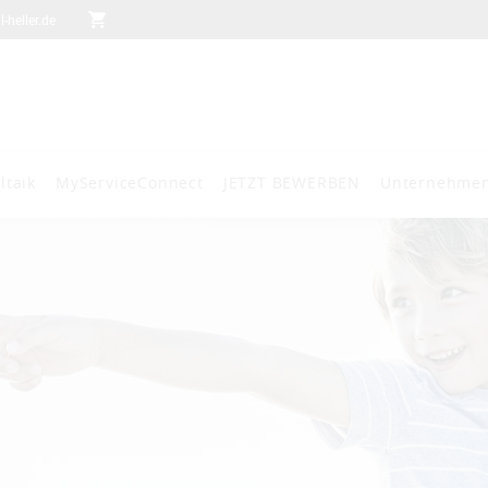
heller.de
ltaik
MyServiceConnect
JETZT BEWERBEN
Unternehme