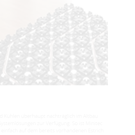
nd Kühlen überhaupt nachträglich im Altbau
e Systemlösungen zur Verfügung. So ist Minitec
 einfach auf dem bereits vorhandenen Estrich