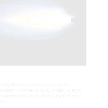
ss tragbare Heizkosten nur noch durch
eiztechnik können bis zu 30 Prozent Energie
ndes-Immissions-Schutzverordnung (BImSchV).
rfen.