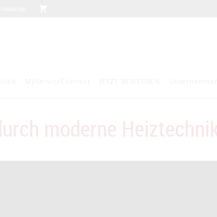
heller.de
ltaik
MyServiceConnect
JETZT BEWERBEN
Unternehme
durch moderne Heiztechni