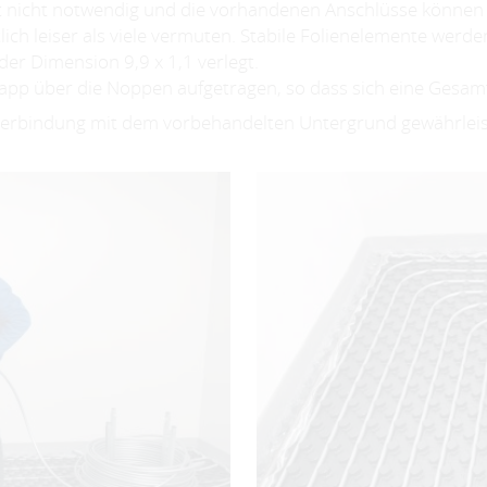
t nicht notwendig und die vorhandenen Anschlüsse können
ich leiser als viele vermuten. Stabile Folienelemente werden
der Dimension 9,9 x 1,1 verlegt.
napp über die Noppen aufgetragen, so dass sich eine Gesa
 Verbindung mit dem vorbehandelten Untergrund gewährleis