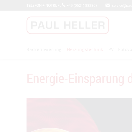
TELEFON + NOTRUF :
+49 (0521) 882367
service@paul-
Badrenovierung
Heizungstechnik
PV - Fotovo
Energie-Einsparung 