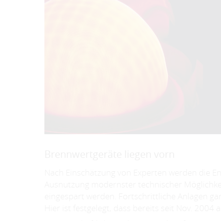
Brennwertgeräte liegen vorn
Nach Einschätzung von Experten werden die Ene
Ausnutzung modernster technischer Möglichkeit
eingespart werden. Fortschrittliche Anlagen 
Hier ist festgelegt, dass bereits seit Nov. 200