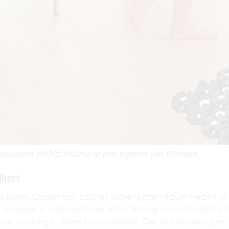
esonderes Wohlfühlklima in den eigenen vier Wänden.
liert
cht lautet: Lassen sich solche Flächensysteme zum Heizen u
 stehen sogar je nach spezieller Anforderung unterschiedlich
zw. -kühlung in Altbauten entwickelt. Das System kann ganz