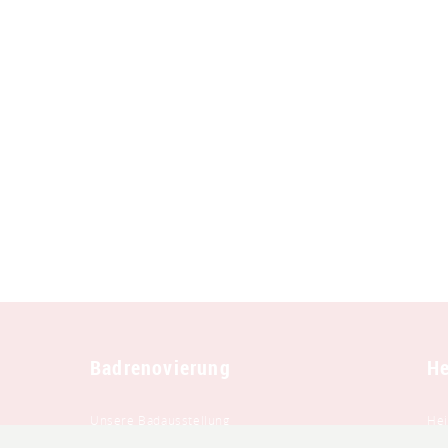
Badrenovierung
He
Unsere Badausstellung
Hei