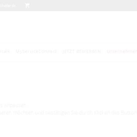
heller.de
ltaik
MyServiceConnect
JETZT BEWERBEN
Unternehme
es anpassen.
tieren möchten und bestätigen Sie durch Klicken des Button.