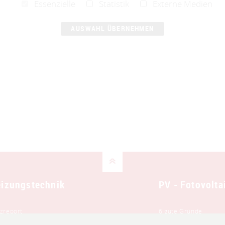
Essenzielle
Statistik
Externe Medien
izungstechnik
PV - Fotovolta
zreport
6 gute Gründe