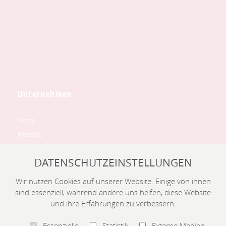
Unternehmen
News
Historie
Leitbild
DATENSCHUTZEINSTELLUNGEN
Ausstellung
Downloadbereich
Wir nutzen Cookies auf unserer Website. Einige von ihnen
Bewerbung
sind essenziell, während andere uns helfen, diese Website
und ihre Erfahrungen zu verbessern.
Kontakt
Essenzielle
Statistik
Externe Medien