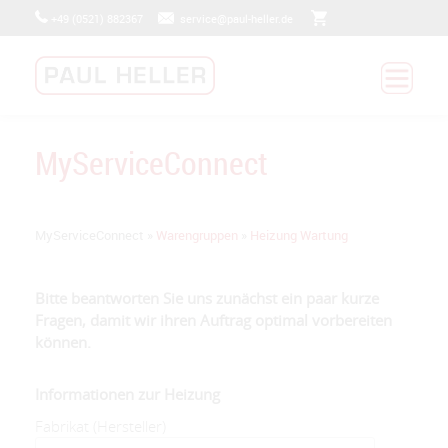
+49 (0521) 882367
service@paul-heller.de
BADRENOVIERUNG
HEIZUNGSTECHNIK
PV - FOTOVOLTAIK
MYSERVICECONNECT
MyServiceConnect
JETZT BEWERBEN
UNTERNEHMEN
MyServiceConnect »
Warengruppen
»
Heizung Wartung
Bitte beantworten Sie uns zunächst ein paar kurze
Fragen, damit wir ihren Auftrag optimal vorbereiten
können.
Informationen zur Heizung
Fabrikat (Hersteller)