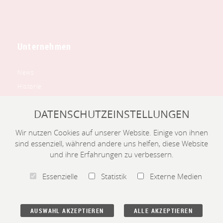
Unternehmen
News
Historie
Leitbild
DATENSCHUTZEINSTELLUNGEN
Ausstellung
Downloadbereich
Wir nutzen Cookies auf unserer Website. Einige von ihnen
Bewerbung
sind essenziell, während andere uns helfen, diese Website
und ihre Erfahrungen zu verbessern.
Kontakt
Essenzielle
Statistik
Externe Medien
© 2026 Paul Heller GmbH