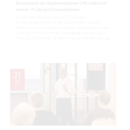
Ehrenurkunde der Handwerkskammer OWL anlässlich
unseres 75-jährigen Firmenjubiläums
Im Rahmen der Feier unseres 75-jährigen
Firmenjubiläums am 10. Mai überreichten uns die
Präsidentin der Handwerkskammer Ostwestfalen-Lippe,
Lena Strothmann und der Obermeister der Innung für
Heizung und Sanitär, Torsten Finke, eine Ehrenurkunde.
21
NOV
2018