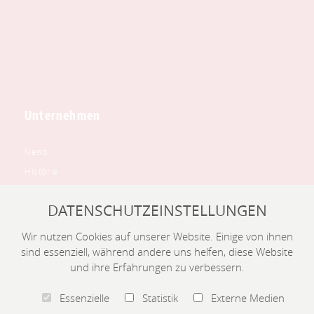
Unternehmen
News
Historie
Leitbild
DATENSCHUTZEINSTELLUNGEN
Ausstellung
Downloadbereich
Wir nutzen Cookies auf unserer Website. Einige von ihnen
Bewerbung
sind essenziell, während andere uns helfen, diese Website
und ihre Erfahrungen zu verbessern.
Kontakt
Essenzielle
Statistik
Externe Medien