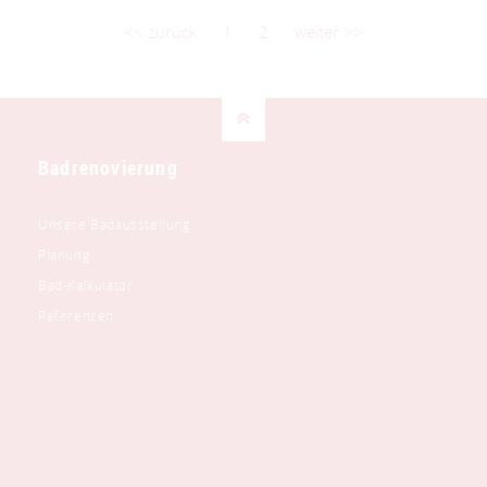
<< zurück
1
2
weiter >>
Badrenovierung
Unsere Badausstellung
Planung
Bad-Kalkulator
Referenzen